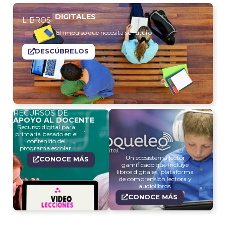
DIGITALES
LIBROS
El impulso que necesita su futuro
DESCÚBRELOS
RECURSOS DE
APOYO AL DOCENTE
Recurso digital para
primaria basado en el
contenido del
programa escolar.
Un ecosistema lector
CONOCE MÁS
gamificado que incluye
libros digitales, plataforma
de comprensión lectora y
audiolibros.
CONOCE MÁS