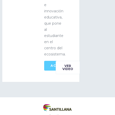
e
innovación
educativa,
que pone
al
estudiante
en el
centro del
ecosistema.
ACCEDE
VER
VIDEO